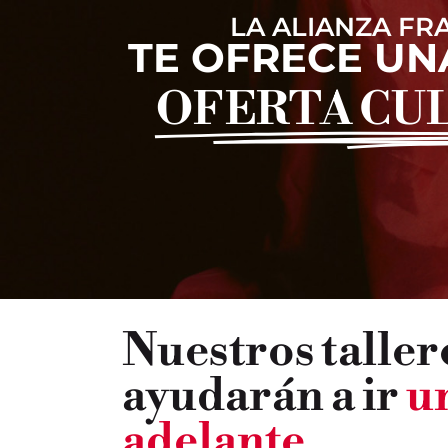
LA ALIANZA FR
TE OFRECE UN
OFERTA CU
Nuestros tallere
ayudarán a ir
u
adelante