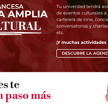
ANCESA
Tu univerdad tendrá ac
A AMPLIA
de eventos culturales a
cartelera de cine, conci
LTURAL
conversatorios y charlas
etc.
¡Y muchas actividades
DESCUBRE LA AGEN
s te
n paso más