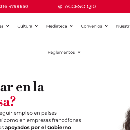
ACCESO Q10
 316 4799650
es
Cultura
Mediateca
Convenios
Nuestr
Reglamentos
ar en la
sa?
eguir empleo en países
sí como en empresas francófonas
os
apoyados por el Gobierno