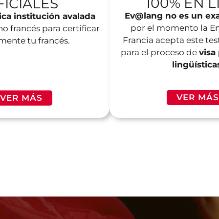
100% EN L
FICIALES
Ev@lang no es un exa
ica institución avalada
por el momento la E
o francés para certificar
Francia acepta este te
lmente tu francés.
para el proceso de
visa
lingüística
VER MÁS
VER MÁS