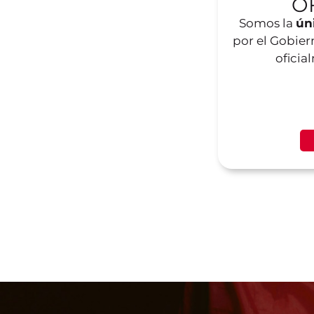
O
Somos la
ún
por el Gobiern
oficia