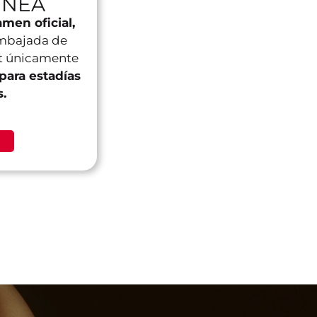
ÍNEA
men oficial,
mbajada de
st únicamente
 para estadías
s.