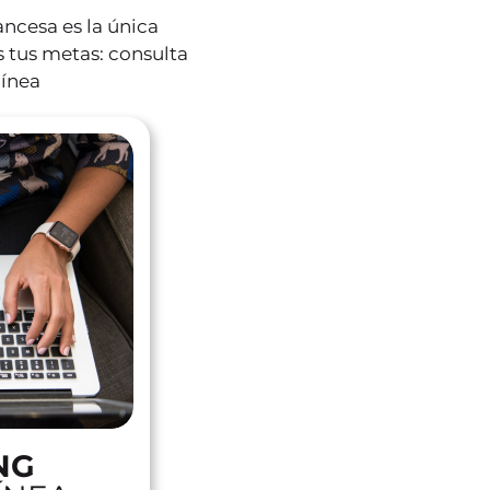
rancesa es la única
s tus metas: consulta
línea
NG