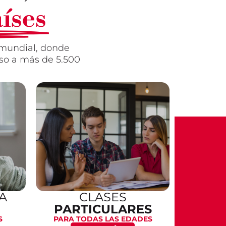
íses
d mundial, donde
so a más de 5.500
A
CLASES
PARTICULARES
S
PARA TODAS LAS EDADES