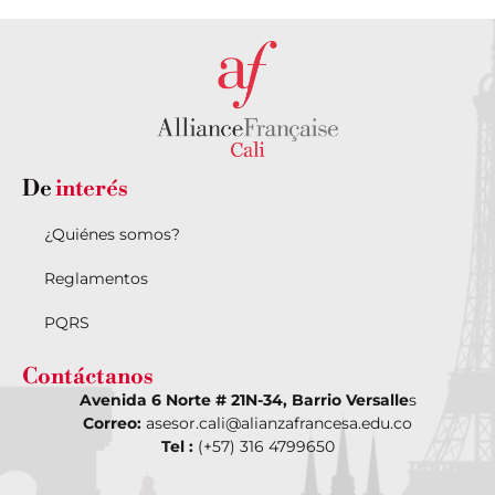
De
interés
¿Quiénes somos?
Reglamentos
PQRS
Contáctanos
Avenida 6 Norte # 21N-34, Barrio Versalle
s
Correo:
asesor.cali@alianzafrancesa.edu.co
Tel :
(+57) 316 4799650