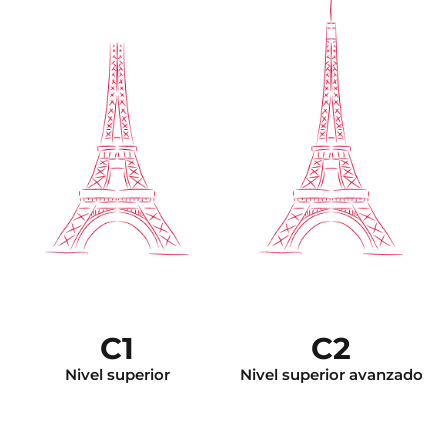
C1
C2
Nivel superior
Nivel superior avanzado