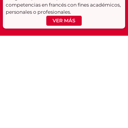
competencias en francés con fines académicos,
personales o profesionales.
VER MÁS
¿Quieres
Conoce
recibir
nuestras
atención
sedes en
personalizada?
Cali
PONTE EN
DESCUBRE
CONTACTO
NUESTRAS
CON
SEDES AQUÍ
NOSOTROS