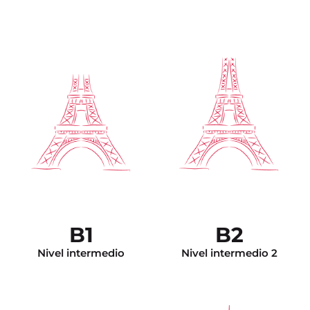
La comunicación es
espontánea. Tiene el
vocabulario suficiente para
enfrentar cualquier
Es capaz de realizar
situación. Se expresa de
trabajos académicos de
manera construida tanto en
nivel muy avanzado
francés escrito como en
(como un resumen a
francés oral usando
partir de un documento
estructuras apropiadas.
audio muy largo). El
Puede tratar temas
DALF C2 lo exime de
generales y específicos. Ya
cualquier test de nivel
tiene la técnica para hacer
para el ingreso a la
un resumen a la manera
universidad en Francia.
francesa. El DALF C1 lo
B1
B2
exime de cualquier test de
nivel para el ingreso a la
universidad en Francia.
Nivel intermedio
Nivel intermedio 2