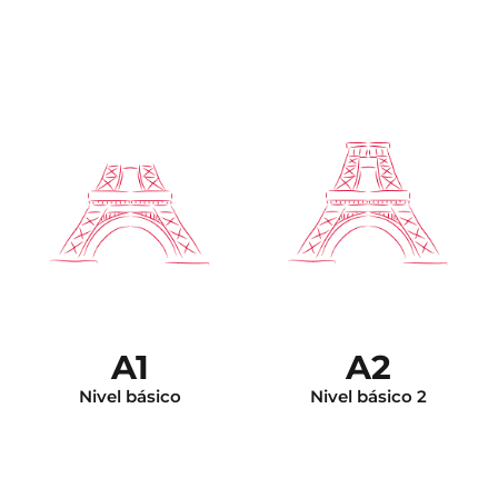
Nivel independiente.
Puede argumentar para
Puede entender y
dar su opinión,
participar en una
desarrollar su punto de
discusión, dar su opinión,
vista y sus conocimientos
y se siente en confianza
en francés le permiten
en todas las situaciones
corregirse a usted
de la vida cotidiana.
mismo sus errores.
A1
A2
Nivel básico
Nivel básico 2