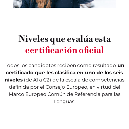
Niveles que evalúa esta
Este nivel evalúa los
Este nivel valida los
conocimientos iniciales.
conocimientos
certificación oficial
Se trata del nivel más
lingüísticos de un usuario
elemental de uso del
elemental, considerado
lenguaje, denominado
como un actor social. El
“de descubrimiento”. En
candidato ya es capaz de
Todos los candidatos reciben como resultado
un
esta fase, el alumno es
realizar tareas sencillas
capaz de llevar a cabo
de la vida cotidiana.
certificado que les clasifica en uno de los seis
conversaciones sencillas:
Puede utilizar las
niveles
(de A1 a C2) de la escala de competencias
puede hablar de sí
fórmulas de cortesía y de
mismo y de su entorno
intercambio más
definida por el Consejo Europeo, en virtud del
inmediato.
frecuentes.
Marco Europeo Común de Referencia para las
Lenguas.