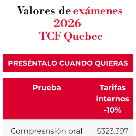
Valores de
exámenes
2026
TCF Quebec
PRESÉNTALO CUANDO QUIERAS
Prueba
Tarifas
internos
-10%
Compresnsión oral
$323.397