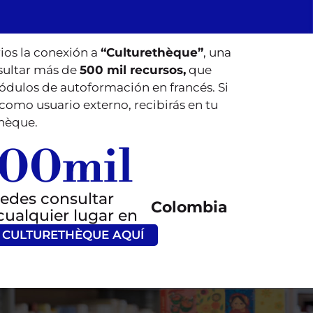
ios la conexión a
“Culturethèque”
, una
nsultar más de
500 mil recursos,
que
 módulos de autoformación en francés. Si
 como usuario externo, recibirás en tu
thèque.
00
mil
edes consultar
Colombia
cualquier lugar en
 CULTURETHÈQUE AQUÍ