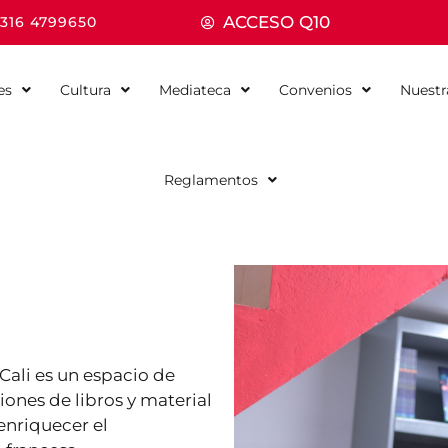
ACCESO Q10
 316 4799650
es
Cultura
Mediateca
Convenios
Nuestr
Reglamentos
Cali es un espacio de
ones de libros y material
enriquecer el