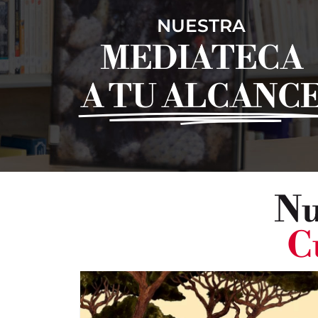
NUESTRA
MEDIATECA
A TU ALCANC
Nu
C