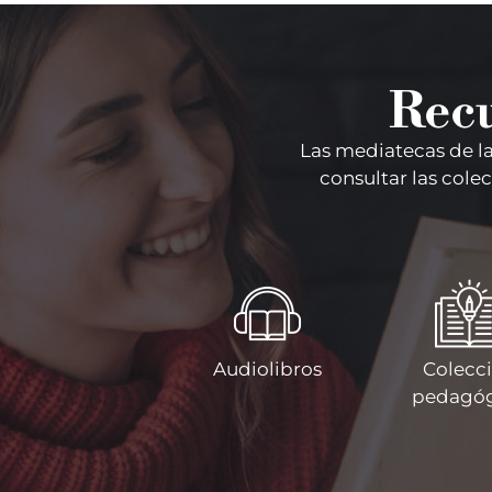
Recu
Las mediate
cas
de l
consultar las cole
Audiolibros
Colecc
pedagóg