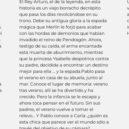
El Rey Arturo, el de la leyenda, en esta
historia es un viejo borracho decrépito
que pasa los días revolcándose en su
trono. Debe su antigua gloria a la espada
.
mágica que Merlín le forjó para acabar
i
l
con las hordas de demonios que habían
s
invadido el reino de Pendragón. Ahora,
a
testigo de su caída, el arma encantada
está muerta de aburrimiento, mientras
que la princesa Ysabelle despotrica contra
a
su padre, decidida a encontrar un destino
mejor para ella … y la espada.Pablo pasa
el verano en casa de su abuela, junto al
a
mar. Conoce el lugar de memoria: verano
a
tras verano, allí se ha divertido y ha
crecido. Pero la infancia se le escapa y
ahora toca pensar en el futuro. Sin sus
padres, el verano vuelve a tomar el
relevo… Y Pablo conoce a Carla: ¿quién es
esta chica que parece ver el mundo sólo a
través del objetivo de su cámara?