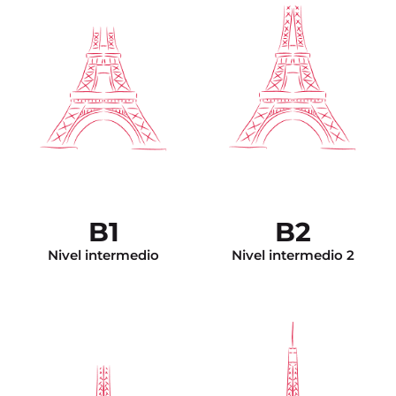
La comunicación es
espontánea. Tiene el
vocabulario suficiente para
enfrentar cualquier
Es capaz de realizar
situación. Se expresa de
trabajos académicos de
manera construida tanto en
nivel muy avanzado
francés escrito como en
(como un resumen a
francés oral usando
partir de un documento
estructuras apropiadas.
audio muy largo). El
Puede tratar temas
DALF C2 lo exime de
generales y específicos. Ya
cualquier test de nivel
tiene la técnica para hacer
para el ingreso a la
un resumen a la manera
universidad en Francia.
francesa. El DALF C1 lo
B1
B2
exime de cualquier test de
nivel para el ingreso a la
universidad en Francia.
Nivel intermedio
Nivel intermedio 2