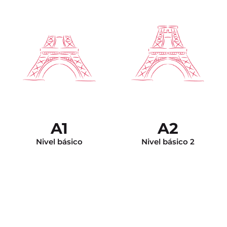
Nivel independiente.
Puede argumentar para
Puede entender y
dar su opinión,
participar en una
desarrollar su punto de
discusión, dar su opinión,
vista y sus conocimientos
y se siente en confianza
en francés le permiten
en todas las situaciones
corregirse a usted
de la vida cotidiana.
mismo sus errores.
A1
A2
Nivel básico
Nivel básico 2