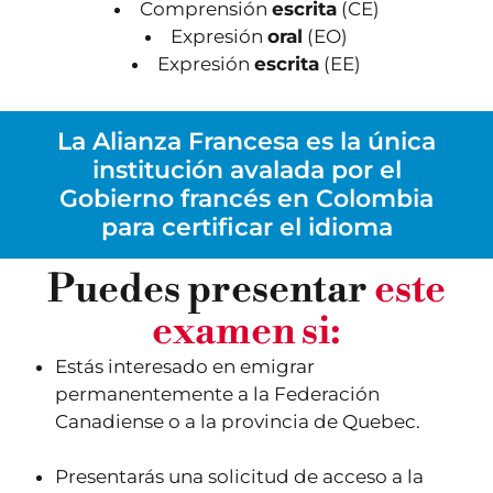
Comprensión
escrita
(CE)
Expresión
oral
(EO)
Expresión
escrita
(EE)
La Alianza Francesa es la única
institución avalada por el
Gobierno francés en Colombia
para certificar el idioma
Puedes presentar
este
examen si:
Estás interesado en emigrar
permanentemente a la Federación
Canadiense o a la provincia de Quebec.
Presentarás una solicitud de acceso a la