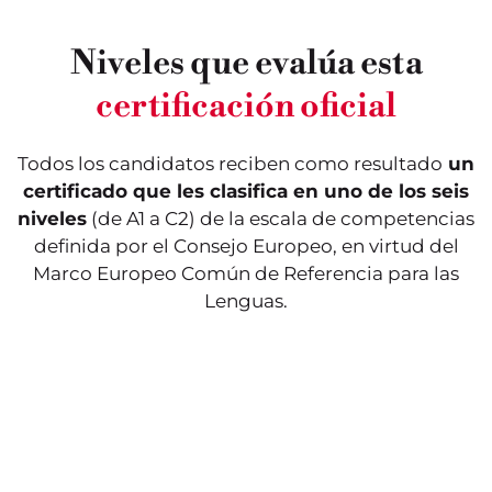
Niveles que evalúa esta
Este nivel evalúa los
Este nivel valida los
conocimientos iniciales.
conocimientos
certificación oficial
Se trata del nivel más
lingüísticos de un usuario
elemental de uso del
elemental, considerado
lenguaje, denominado
como un actor social. El
“de descubrimiento”. En
candidato ya es capaz de
Todos los candidatos reciben como resultado
un
esta fase, el alumno es
realizar tareas sencillas
capaz de llevar a cabo
de la vida cotidiana.
certificado que les clasifica en uno de los seis
conversaciones sencillas:
Puede utilizar las
niveles
(de A1 a C2) de la escala de competencias
puede hablar de sí
fórmulas de cortesía y de
mismo y de su entorno
intercambio más
definida por el Consejo Europeo, en virtud del
inmediato.
frecuentes.
Marco Europeo Común de Referencia para las
Lenguas.