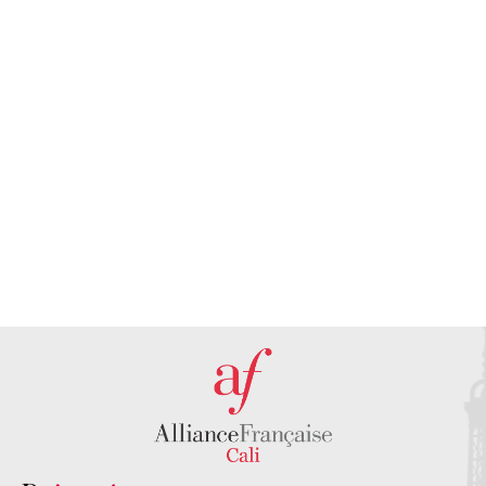
¿Quieres
Conoce
recibir
nuestras
atención
sedes en
personalizada?
Cali
PONTE EN
DESCUBRE
CONTACTO
NUESTRAS
CON
SEDES AQUÍ
NOSOTROS