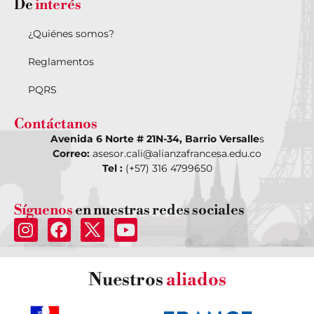
De
interés
¿Quiénes somos?
Reglamentos
PQRS
Contáctanos
Avenida 6 Norte # 21N-34, Barrio Versalle
s
Correo:
asesor.cali@alianzafrancesa.edu.co
Tel :
(+57) 316 4799650
Síguenos
en nuestras redes sociales
Nuestros
aliados