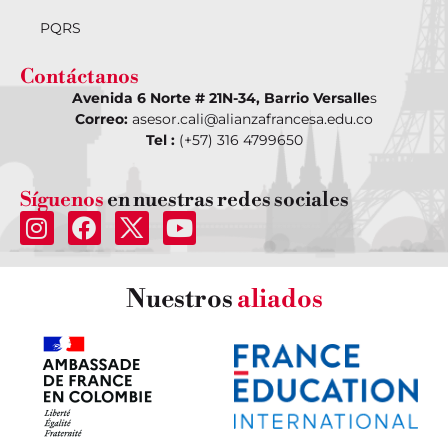
PQRS
Contáctanos
Avenida 6 Norte # 21N-34, Barrio Versalle
s
Correo:
asesor.cali@alianzafrancesa.edu.co
Tel :
(+57) 316 4799650
Síguenos
en nuestras redes sociales
Nuestros
aliados