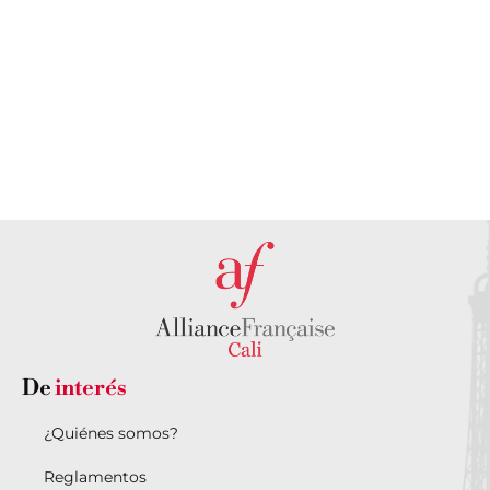
A
A
A
Alianza
VER
VER
VER
Francesa?
IR
A
VER
De
interés
¿Quiénes somos?
Reglamentos