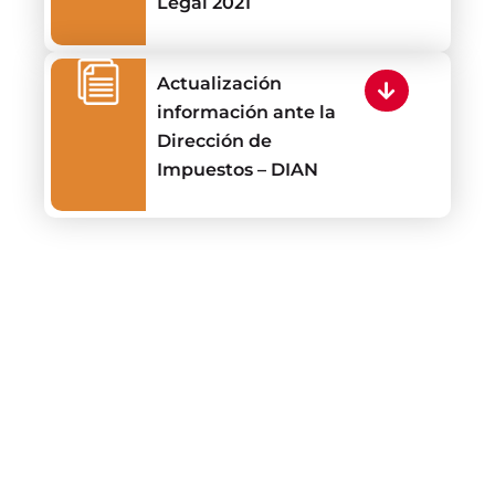
Legal 2021
Actualización
información ante la
Dirección de
Impuestos – DIAN
¿Por
Trabaja
qué
Nuestro
con
¿Qui
estudiar
equipo​
nosotros​
somos
en
la
IR
IR
IR